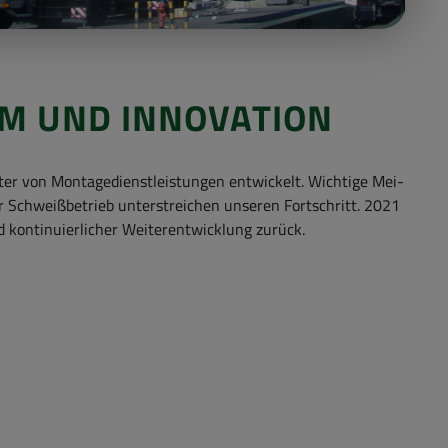
 UND IN­NO­VA­TI­ON
 von Mon­ta­ge­dienst­leis­tun­gen ent­wi­ckelt. Wich­ti­ge Mei­
ter Schweiß­be­trieb un­ter­strei­chen un­se­ren Fort­schritt. 2021
kon­ti­nu­ier­li­cher Wei­ter­ent­wick­lung zu­rück.