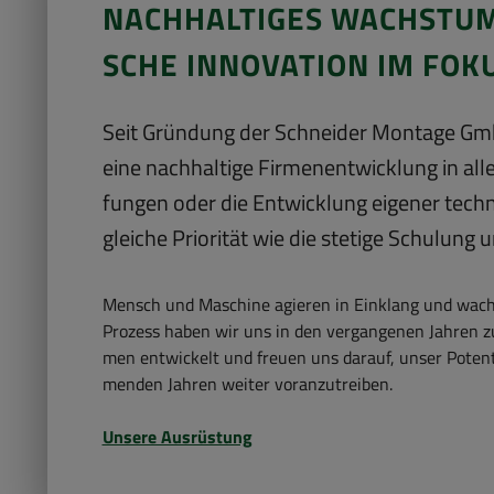
NACH­HAL­TI­GES WACHS­TUM
SCHE IN­NO­VA­TI­ON IM FOK
Seit Grün­dung der Schnei­der Mon­ta­ge Gm
eine nach­hal­ti­ge Fir­men­ent­wick­lung in al
fun­gen oder die Ent­wick­lung ei­ge­ner tech
glei­che Prio­ri­tät wie die ste­ti­ge Schu­lung un
Mensch und Ma­schi­ne agie­ren in Ein­klang und wach­
Pro­zess haben wir uns in den ver­gan­ge­nen Jah­ren zu 
men ent­wi­ckelt und freu­en uns dar­auf, unser Po­ten
men­den Jah­ren wei­ter vor­an­zu­trei­ben.
Un­se­re Aus­rüs­tung