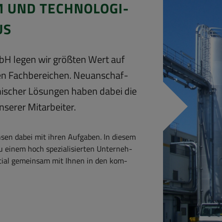
 UND TECH­NO­LO­GI­
US
bH legen wir größ­ten Wert auf
len Fach­be­rei­chen. Neu­an­schaf­
­ni­scher Lö­sun­gen haben dabei die
­se­rer Mit­ar­bei­ter.
sen dabei mit ihren Auf­ga­ben. In die­sem
einem hoch spe­zia­li­sier­ten Un­ter­neh­
­ti­al ge­mein­sam mit Ihnen in den kom­