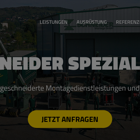
LEISTUNGEN
AUSRÜSTUNG
REFERENZ
EI­DER SPE­ZI­AL
ge­schnei­der­te Mon­ta­ge­dienst­leis­tun­gen und 
JETZT AN­FRA­GEN