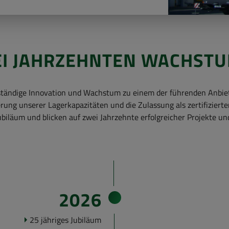
 JAHR­ZEHN­TEN WACHS­TUM
di­ge In­no­va­ti­on und Wachs­tum zu einem der füh­ren­den An­bie­ter
ung un­se­rer La­ger­ka­pa­zi­tä­ten und die Zu­las­sung als zer­ti­fi­zier­
bi­lä­um und bli­cken auf zwei Jahr­zehn­te er­folg­rei­cher Pro­jek­te und 
2026
25 jäh­ri­ges Ju­bi­lä­um