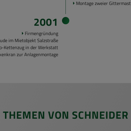
Mon­ta­ge zwei­er Git­ter­mast
2001
Fir­men­grün­dung
­de im Miet­ob­jekt Salz­stra­ße
tro-​Kettenzug in der Werk­statt
kenkran zur An­la­gen­mon­ta­ge
LE THE­MEN VON SCHNEI­DER