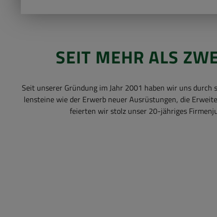
SEIT MEHR ALS ZWEI
Seit un­se­rer Grün­dung im Jahr 2001 haben wir uns durch stän­
len­stei­ne wie der Er­werb neuer Aus­rüs­tun­gen, die Er­wei­te­r
fei­er­ten wir stolz unser 20-​jähriges Fir­men­ju­