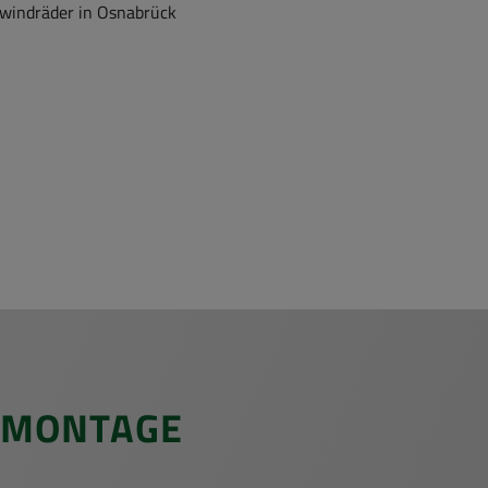
­wind­rä­der in Os­na­brück
 MON­TA­GE