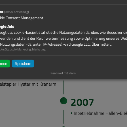
änger als Ge­rä­te­trans­por­ter
ro
(immer notwendig)
kie Consent Management
2011
gle Ads
eugt u.a. cookie-basiert statistische Nutzungsdaten darüber, wie Besucher d
Er­werb Be­triebs­grund­stück
wenden und dient der Reichweitenmessung sowie Optimierung unseres We
Gera
 Nutzungsdaten (darunter IP-Adresse) wird Google LLC. Übermittelt.
Ein­satz von Luft­he­be­tech­n
cke
:
Statistik/Marketing, Marketing
In­be­trieb­nah­me Ga­bel­stap
mmen
Speichern
2008
Realisiert mit Klaro!
bel­stap­ler Hys­ter mit Kran­arm
2007
In­be­trieb­nah­me Hallen-​El