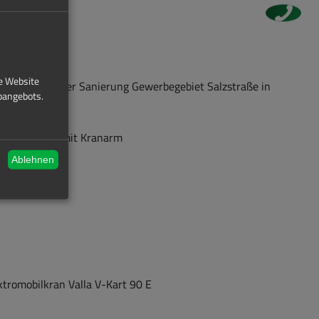
ie Website
 im Rah­men der Sa­nie­rung Ge­wer­be­ge­biet Salz­stra­ße in
bangebots.
ik
­ler 9 t Hys­ter mit Kran­arm
Ablehnen
ektromobilkran Valla V-​Kart 90 E