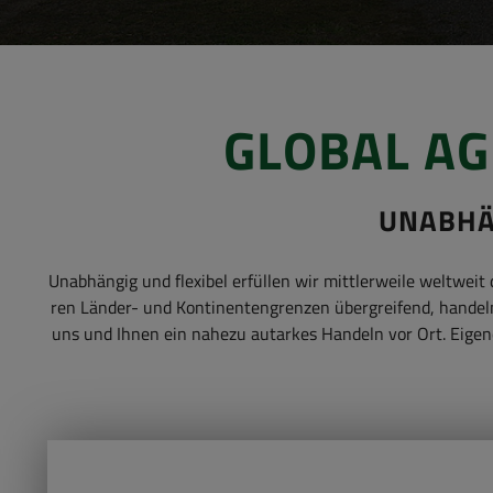
GLO­BAL AG
UN­AB­HÄ
Un­ab­hän­gig und fle­xi­bel er­fül­len wir mitt­ler­wei­le welt­we
ren Länder-​ und Kon­ti­nen­ten­gren­zen über­grei­fend, han­de
uns und Ihnen ein na­he­zu aut­ar­kes Han­deln vor Ort. Ei­ge­ne 