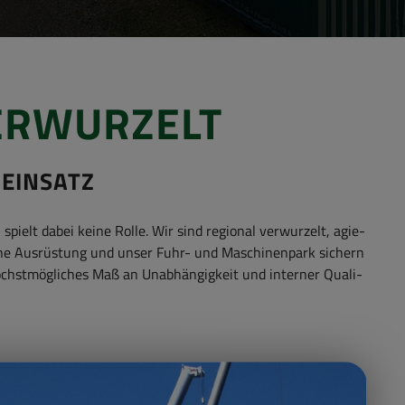
ER­WUR­ZELT
 EIN­SATZ
an spielt dabei keine Rolle. Wir sind re­gio­nal ver­wur­zelt, agie­
ge­ne Aus­rüs­tung und unser Fuhr- und Ma­schi­nen­park si­chern
öchst­mög­li­ches Maß an Un­ab­hän­gig­keit und in­ter­ner Qua­li­