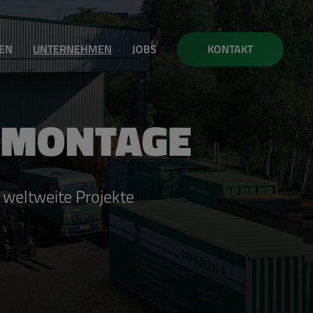
EN
UNTERNEHMEN
JOBS
KONTAKT
­MON­TA­GE
welt­wei­te Pro­jek­te