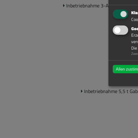
In­be­trieb­nah­me 3-​Achs-Planenanh
Kla
Coo
Goo
Erz
ver
Die
Zwe
Allen zusti
In­be­trieb­nah­me 5,5 t Ga­