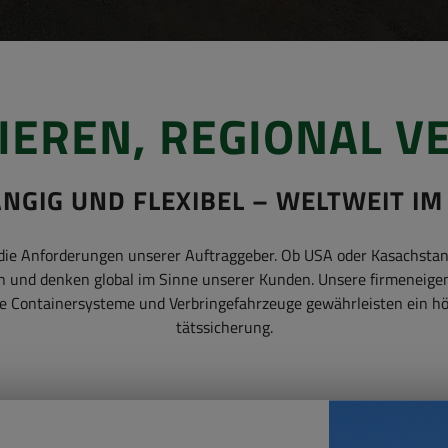
IE­REN, RE­GIO­NAL V
N­GIG UND FLE­XI­BEL – WELT­WEIT IM
it die An­for­de­run­gen un­se­rer Auf­trag­ge­ber. Ob USA oder Ka­sach­st
ln und den­ken glo­bal im Sinne un­se­rer Kun­den. Un­se­re fir­men­ei­
Con­tai­ner­sys­te­me und Ver­brin­ge­fahr­zeu­ge ge­währ­leis­ten ein h
täts­si­che­rung.