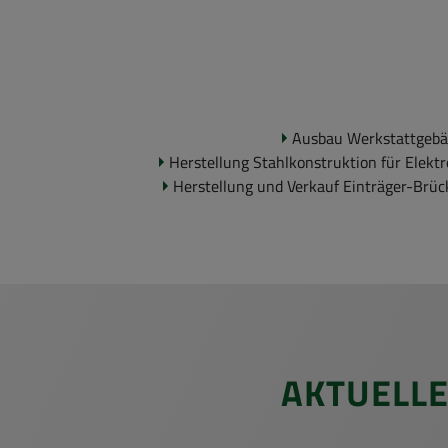
Aus­bau Werk­statt­ge­bäu
Her­stel­lung Stahl­kon­struk­ti­on für Elek
Her­stel­lung und Ver­kauf Einträger-​Brüc
AK­TU­EL­