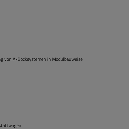
ung von A-​Bocksystemen in Mo­dul­bau­wei­se
statt­wa­gen