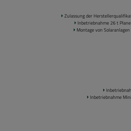
Zu­las­sung der Her­stel­ler­qua­li­fi
In­be­trieb­nah­me 26 t Plane
Mon­ta­ge von So­lar­an­la­gen
In­be­trieb­na
In­be­trieb­nah­me 