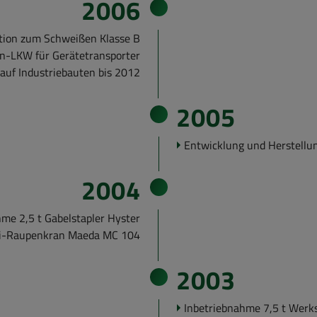
2006
­ka­ti­on zum Schwei­ßen Klas­se B
n-​LKW für Ge­rä­te­trans­por­ter
 auf In­dus­trie­bau­ten bis 2012
2005
Ent­wick­lung und Her­stel­l
2004
h­me 2,5 t Ga­bel­stap­ler Hys­ter
Mini-​Raupenkran Maeda MC 104
2003
In­be­trieb­nah­me 7,5 t Werk­